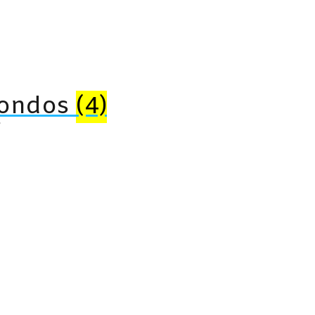
fondos
(4)
s