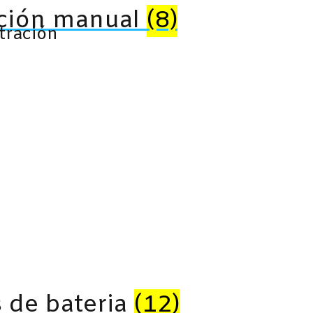
ación manual
(8)
tración
s de bateria
(12)