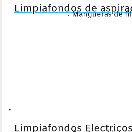
Limpiafondos de aspir
Mangueras de fil
Limpiafondos Electrico