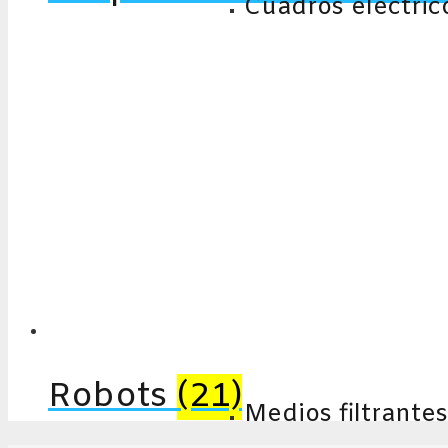
Cuadros eléctric
Robots
(21)
Medios filtrantes