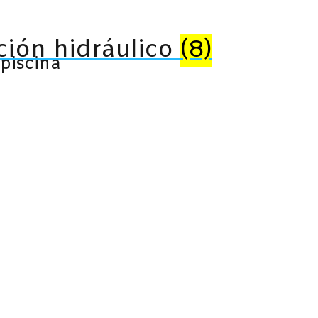
ción hidráulico
(8)
 piscina