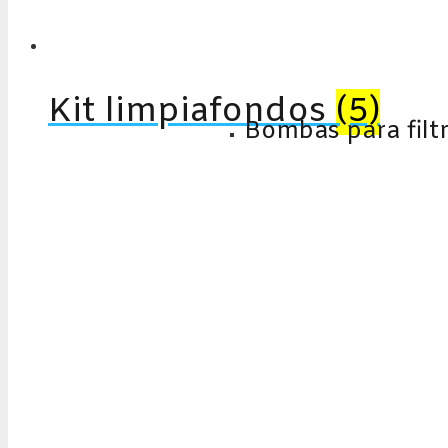
Kit limpiafondos
(5)
Bombas para filt