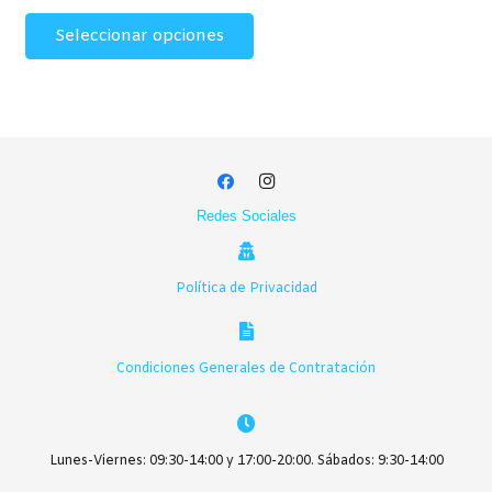
de
Este
Seleccionar opciones
precios:
producto
desde
tiene
12,00€
múltiples
hasta
variantes.
158,00€
Las
opciones
se
Redes Sociales
pueden
elegir
en
Política de Privacidad
la
página
de
Condiciones Generales de Contratación
producto
Lunes-Viernes: 09:30-14:00 y 17:00-20:00. Sábados: 9:30-14:00