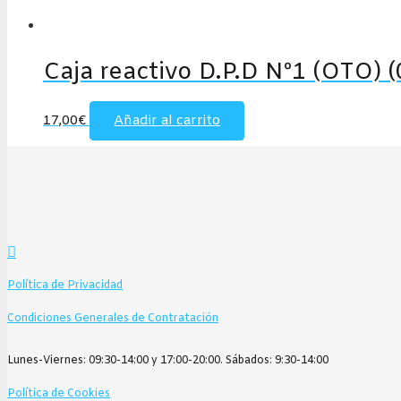
página
de
producto
Caja reactivo D.P.D Nº1 (OTO) 
17,00
€
Añadir al carrito
Política de Privacidad
Condiciones Generales de Contratación
Lunes-Viernes: 09:30-14:00 y 17:00-20:00. Sábados: 9:30-14:00
Política de Cookies