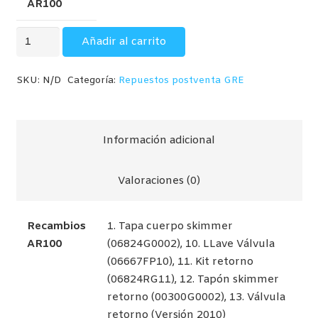
AR100
6,40€
hasta
Recambios
Añadir al carrito
18,90€
AR100
Skimmer
SKU:
N/D
Categoría:
Repuestos postventa GRE
/
Válvula
retorno
Información adicional
cantidad
Valoraciones (0)
Recambios
1. Tapa cuerpo skimmer
AR100
(06824G0002), 10. LLave Válvula
(06667FP10), 11. Kit retorno
(06824RG11), 12. Tapón skimmer
retorno (00300G0002), 13. Válvula
retorno (Versión 2010)