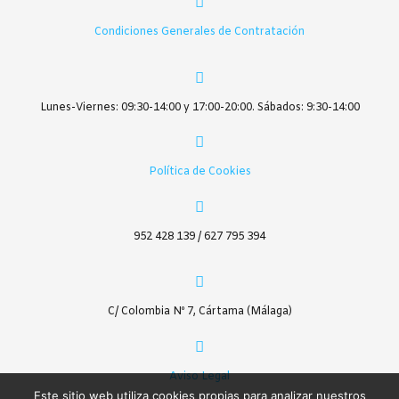
página
Condiciones Generales de Contratación
de
producto
Lunes-Viernes: 09:30-14:00 y 17:00-20:00. Sábados: 9:30-14:00
Política de Cookies
952 428 139 / 627 795 394
C/ Colombia Nº 7, Cártama (Málaga)
Aviso Legal
Este sitio web utiliza cookies propias para analizar nuestros