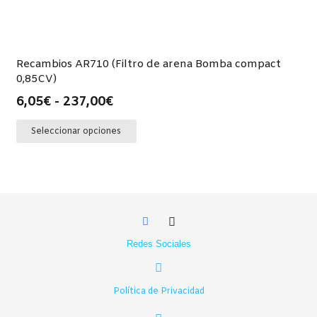
página
9,60€
múltiples
de
hasta
variantes.
producto
107,00€
Las
opciones
Recambios AR710 (Filtro de arena Bomba compact
0,85CV)
se
pueden
Rango
6,05
€
-
237,00
€
elegir
de
Este
Seleccionar opciones
en
precios:
producto
la
desde
tiene
página
6,05€
múltiples
de
hasta
variantes.
producto
237,00€
Las
opciones
se
Redes Sociales
pueden
elegir
Política de Privacidad
en
la