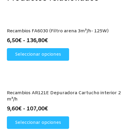
Recambios FA6030 (Filtro arena 3m³/h- 125W)
Rango
6,50
€
-
136,80
€
de
Este
Seleccionar opciones
precios:
producto
desde
tiene
6,50€
múltiples
hasta
variantes.
136,80€
Las
opciones
Recambios AR121E Depuradora Cartucho interior 2
m³/h
se
pueden
Rango
9,60
€
-
107,00
€
elegir
de
Este
Seleccionar opciones
en
precios:
producto
la
desde
tiene