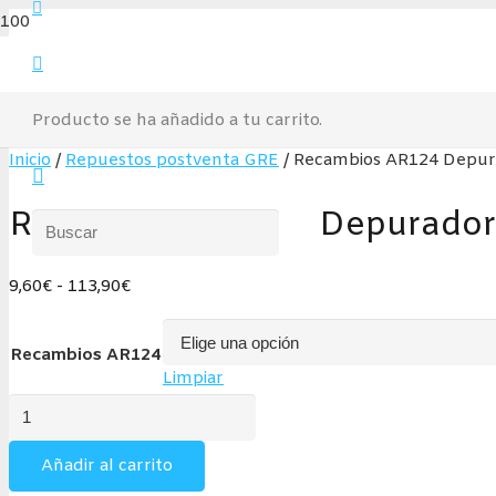
Producto
se ha añadido a tu carrito.
Inicio
/
Repuestos postventa GRE
/ Recambios AR124 Depura
Recambios AR124 Depuradora 
Rango
9,60
€
-
113,90
€
de
precios:
Recambios AR124
desde
Limpiar
9,60€
Recambios
hasta
AR124
113,90€
Depuradora
Añadir al carrito
Cartucho