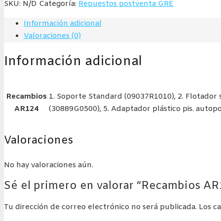
SKU:
N/D
Categoría:
Repuestos postventa GRE
interior
3,8
Información adicional
m³/h
Valoraciones (0)
cantidad
Información adicional
Recambios
1. Soporte Standard (09037R1010), 2. Flotador
AR124
(30889G0500), 5. Adaptador plástico pis. auto
Valoraciones
No hay valoraciones aún.
Sé el primero en valorar “Recambios AR
Tu dirección de correo electrónico no será publicada.
Los c