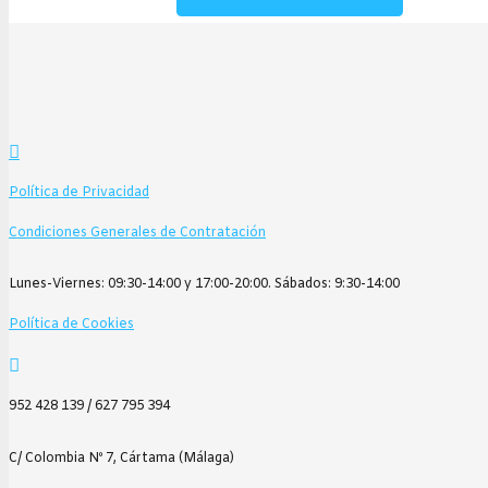
de
producto
precios:
tiene
desde
múltiples
6,65€
variantes.
hasta
Las
113,90€
opciones
se
Política de Privacidad
pueden
Condiciones Generales de Contratación
elegir
en
Lunes-Viernes: 09:30-14:00 y 17:00-20:00. Sábados: 9:30-14:00
la
página
Política de Cookies
de
producto
952 428 139 / 627 795 394
C/ Colombia Nº 7, Cártama (Málaga)