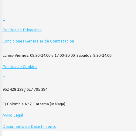
680,00€
variante
hasta
Las
910,00€
opcione
se
Política de Privacidad
pueden
Condiciones Generales de Contratación
elegir
en
Lunes-Viernes: 09:30-14:00 y 17:00-20:00. Sábados: 9:30-14:00
la
página
Política de Cookies
de
produc
952 428 139 / 627 795 394
C/ Colombia Nº 7, Cártama (Málaga)
Aviso Legal
Documento de Desistimiento