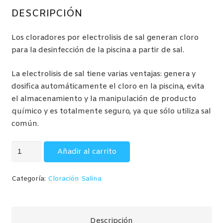
precio
precio
original
actual
DESCRIPCIÓN
era:
es:
949,00€.
900,00€.
Los cloradores por electrolisis de sal generan cloro
para la desinfección de la piscina a partir de sal.
La electrolisis de sal tiene varias ventajas: genera y
dosifica automáticamente el cloro en la piscina, evita
el almacenamiento y la manipulación de producto
químico y es totalmente seguro, ya que sólo utiliza sal
común.
Cloradores
Añadir al carrito
salinos
Electrolisis
Categoría:
Cloración Salina
para
piscinas
hasta
Descripción
100