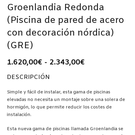
Groenlandia Redonda
(Piscina de pared de acero
con decoración nórdica)
(GRE)
Rango
1.620,00
€
-
2.343,00
€
de
precios:
DESCRIPCIÓN
desde
1.620,00€
Simple y fácil de instalar, esta gama de piscinas
hasta
elevadas no necesita un montaje sobre una solera de
2.343,00€
hormigón, lo que permite reducir los costes de
instalación.
Esta nueva gama de piscinas llamada Groenlandia se