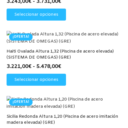
Rango
3.243,00
€
-
3.731,00
€
de
Este
Seleccionar opciones
precios:
producto
desde
tiene
3.243,00€
múltiples
hasta
variantes.
¡OFERTA!
3.731,00€
Las
opciones
Haiti Ovalada Altura 1,32 (Piscina de acero elevada)
(SISTEMA DE OMEGAS) (GRE)
se
pueden
Rango
3.221,00
€
-
5.478,00
€
elegir
de
Este
Seleccionar opciones
en
precios:
producto
la
desde
tiene
página
3.221,00€
múltiples
de
hasta
variantes.
¡OFERTA!
producto
5.478,00€
Las
opciones
Sicilia Redonda Altura 1,20 (Piscina de acero imitación
madera elevada) (GRE)
se