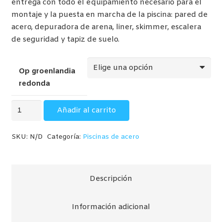
entrega con todo el equipamiento necesario para el
montaje y la puesta en marcha de la piscina: pared de
acero, depuradora de arena, liner, skimmer, escalera
de seguridad y tapiz de suelo.
Op groenlandia
redonda
Groenlandia
Añadir al carrito
Redonda
(Piscina
SKU:
N/D
Categoría:
Piscinas de acero
de
pared
de
Descripción
acero
con
decoración
Información adicional
nórdica)