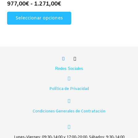
pueden
Rango
977,00
€
-
1.271,00
€
elegir
de
Este
Seleccionar opciones
en
precios:
producto
la
desde
tiene
página
977,00€
múltiples
de
hasta
variantes.
producto
1.271,00€
Las
opciones
se
Redes Sociales
pueden
elegir
en
Política de Privacidad
la
página
de
Condiciones Generales de Contratación
producto
Lunes-Viernes: 09:30-14:00 y 17:00-20:00. Sábados: 9:30-14:00