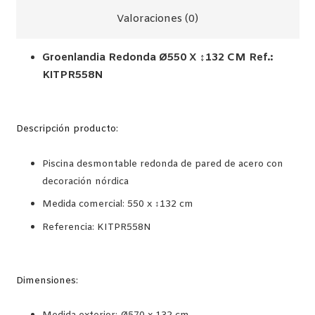
(GRE)
Valoraciones (0)
cantidad
Groenlandia Redonda
Ø550 X ↕132 CM
Ref.:
KITPR558N
Descripción producto:
Piscina desmontable redonda de pared de acero con
decoración nórdica
Medida comercial: 550 x ↕132 cm
Referencia: KITPR558N
Dimensiones: