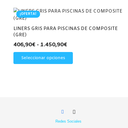
¡OFERTA!
LINERS GRIS PARA PISCINAS DE COMPOSITE
(GRE)
Rango
406,90
€
-
1.450,90
€
de
Este
Seleccionar opciones
precios:
producto
desde
tiene
múltiples
406,90€
variantes.
hasta
Las
1.450,90€
opciones
se
pueden
elegir
Redes Sociales
en