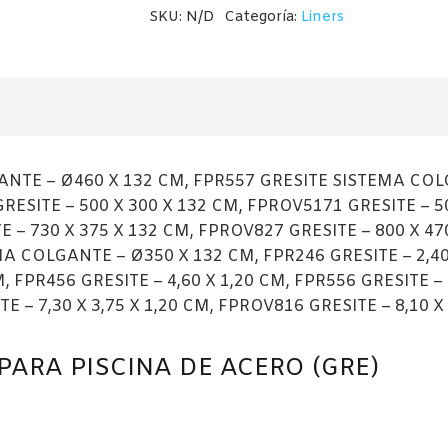
SKU:
N/D
Categoría:
Liners
PISCINA
DE
ACERO
(GRE)
cantidad
NTE – Ø460 X 132 CM, FPR557 GRESITE SISTEMA COL
RESITE – 500 X 300 X 132 CM, FPROV5171 GRESITE – 5
 – 730 X 375 X 132 CM, FPROV827 GRESITE – 800 X 47
A COLGANTE – Ø350 X 132 CM, FPR246 GRESITE – 2,40 X
M, FPR456 GRESITE – 4,60 X 1,20 CM, FPR556 GRESITE – 
E – 7,30 X 3,75 X 1,20 CM, FPROV816 GRESITE – 8,10 X
 PARA PISCINA DE ACERO (GRE)