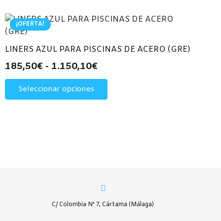
¡OFERTA!
LINERS AZUL PARA PISCINAS DE ACERO (GRE)
Rango
185,50
€
-
1.150,10
€
de
Este
Seleccionar opciones
precios:
producto
desde
tiene
múltiples
185,50€
variantes.
hasta
Las
1.150,10€
opciones
se
pueden
elegir
en
C/ Colombia Nº 7, Cártama (Málaga)
la