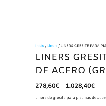
Inicio
/
Liners
/ LINERS GRESITE PARA PI
LINERS GRESI
DE ACERO (GR
Ra
278,60
€
-
1.028,40
€
de
prec
Liners de gresite para piscinas de ace
des