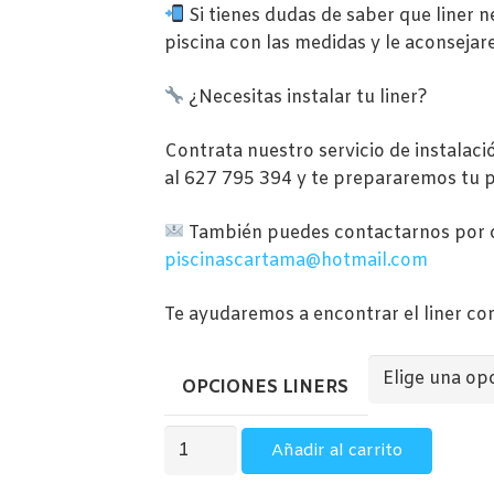
278
Si tienes dudas de saber que liner 
has
piscina con las medidas y le aconsejar
1.0
¿Necesitas instalar tu liner?
Contrata nuestro servicio de instala
al 627 795 394 y te prepararemos tu 
También puedes contactarnos por 
piscinascartama@hotmail.com
Te ayudaremos a encontrar el liner cor
OPCIONES LINERS
LINERS
Añadir al carrito
GRESITE
PARA