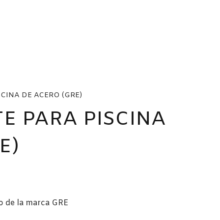
SCINA DE ACERO (GRE)
TE PARA PISCINA
E)
ngo
ios:
ro de la marca GRE
de