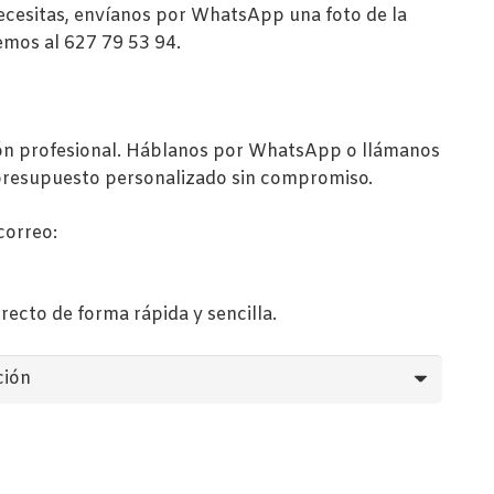
,60€
necesitas, envíanos por WhatsApp una foto de la
ta
emos al 627 79 53 94.
28,40€
ción profesional. Háblanos por WhatsApp o llámanos
presupuesto personalizado sin compromiso.
correo:
recto de forma rápida y sencilla.