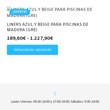
¡OFERTA!
LINERS AZUL Y BEIGE PARA PISCINAS DE
MADERA (GRE)
Rango
189,60
€
-
1.227,90
€
de
Este
Seleccionar opciones
precios:
producto
desde
tiene
múltiples
189,60€
variantes.
hasta
Las
1.227,90€
opciones
se
pueden
elegir
Lunes-Viernes: 09:30-14:00 y 17:00-20:00. Sábados: 9:30-14:00
en