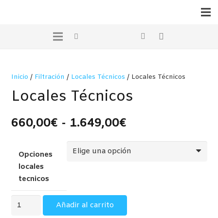
Inicio
/
Filtración
/
Locales Técnicos
/ Locales Técnicos
Locales Técnicos
Rango
660,00
€
-
1.649,00
€
de
precios:
Opciones
desde
locales
660,00€
tecnicos
hasta
1.649,00€
Locales
Añadir al carrito
Técnicos