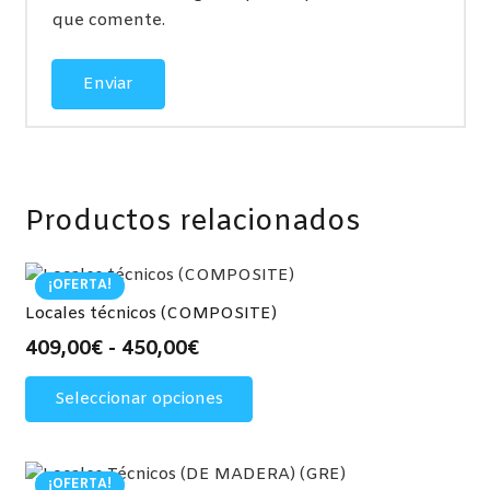
que comente.
Productos relacionados
¡OFERTA!
Locales técnicos (COMPOSITE)
Rango
409,00
€
-
450,00
€
de
Este
Seleccionar opciones
precios:
producto
desde
tiene
409,00€
múltiples
hasta
variantes.
¡OFERTA!