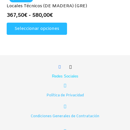
450,00€
Las
Locales Técnicos (DE MADERA) (GRE)
opciones
Rango
367,50
€
-
580,00
€
se
de
Este
pueden
Seleccionar opciones
precios:
producto
elegir
desde
tiene
en
367,50€
múltiples
la
hasta
variantes.
página
580,00€
Las
de
opciones
producto
se
Redes Sociales
pueden
elegir
en
Política de Privacidad
la
página
de
Condiciones Generales de Contratación
producto