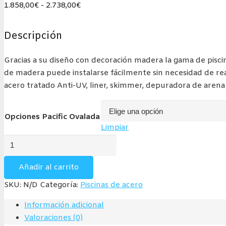
Rango
1.858,00
€
-
2.738,00
€
de
precios:
Descripción
desde
1.858,00€
Gracias a su diseño con decoración madera la gama de piscin
hasta
de madera puede instalarse fácilmente sin necesidad de rea
2.738,00€
acero tratado Anti-UV, liner, skimmer, depuradora de arena 
Opciones Pacific Ovalada
Limpiar
Pacific
Ovalada
Altura
Añadir al carrito
1,20
SKU:
N/D
Categoría:
Piscinas de acero
(Piscina
de
Información adicional
acero
Valoraciones (0)