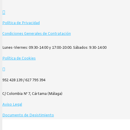
hasta
Las
5.478,00€
opci
se
Política de Privacidad
pue
Condiciones Generales de Contratación
elegi
en
Lunes-Viernes: 09:30-14:00 y 17:00-20:00. Sábados: 9:30-14:00
la
pági
Política de Cookies
de
prod
952 428 139 / 627 795 394
C/ Colombia Nº 7, Cártama (Málaga)
Aviso Legal
Documento de Desistimiento