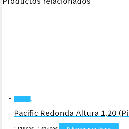
Productos relacionados
¡Oferta!
Pacific Redonda Altura 1,20 (P
Rango
Este