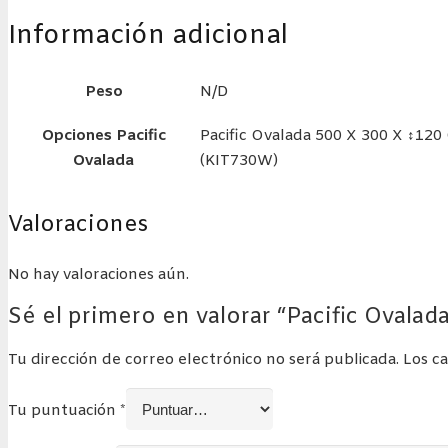
imitación
Información adicional
madera
elevada)
(GRE)
Peso
N/D
cantidad
Opciones Pacific
Pacific Ovalada 500 X 300 X ↕120
Ovalada
(KIT730W)
Valoraciones
No hay valoraciones aún.
Sé el primero en valorar “Pacific Ovalad
Tu dirección de correo electrónico no será publicada.
Los c
Tu puntuación
*