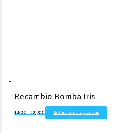
Recambio Bomba Iris
Rango
Este
1,50
€
-
12,90
€
Seleccionar opciones
de
producto
precios:
tiene