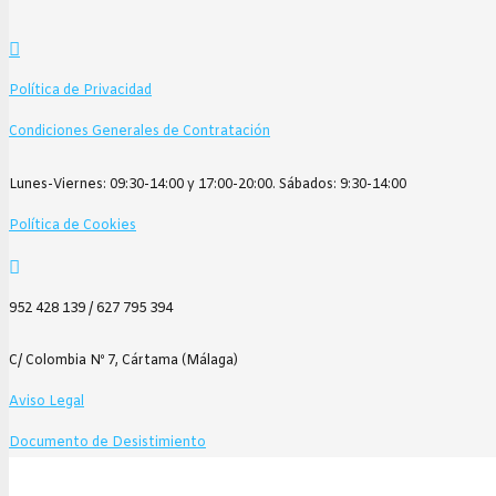
hasta
Las
103,00€
opciones
se
Política de Privacidad
pueden
Condiciones Generales de Contratación
elegir
en
Lunes-Viernes: 09:30-14:00 y 17:00-20:00. Sábados: 9:30-14:00
la
página
Política de Cookies
de
producto
952 428 139 / 627 795 394
C/ Colombia Nº 7, Cártama (Málaga)
Aviso Legal
Documento de Desistimiento