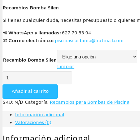
de
Recambios Bomba Silen
precios:
desde
Si tienes cualquier duda, necesitas presupuesto o quieres 
1,50€
📲
WhatsApp y llamadas:
627 79 53 94
hasta
📧
Correo electrónico:
piscinascartama@hotmail.com
33,80€
Recambio Bomba Silen
Limpiar
Recambios
Bomba
Silen
Añadir al carrito
cantidad
SKU:
N/D
Categoría:
Recambios para Bombas de Piscina
Información adicional
Valoraciones (0)
Información adicional