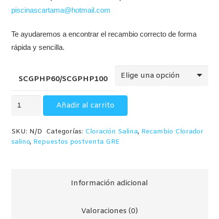
piscinascartama@hotmail.com
Te ayudaremos a encontrar el recambio correcto de forma
rápida y sencilla.
SCGPHP60/SCGPHP100
Recambios
Añadir al carrito
para
electrolisis
SKU:
N/D
Categorías:
Cloración Salina
,
Recambio Clorador
(GRE)
salino
,
Repuestos postventa GRE
SCGPHP60
/
SCGPHP100
Información adicional
cantidad
Valoraciones (0)