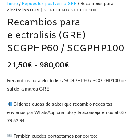
Inicio
/
Repuestos postventa GRE
/ Recambios para
electrolisis (GRE) SCGPHP60 / SCGPHP100
Recambios para
electrolisis (GRE)
SCGPHP60 / SCGPHP100
Rango
21,50
€
-
980,00
€
de
precios:
Recambios para electrolisis SCGPHP60 / SCGPHP100 de
desde
sal de la marca GRE
21,50€
hasta
Si tienes dudas de saber que recambio necesitas,
980,00€
envíanos por WhatsApp una foto y le aconsejaremos al 627
79 53 94.
También puedes contactarnos por correo: