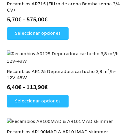
Recambios AR715 (Filtro de arena Bomba senna 3/4
CV)
Rango
5,70
€
-
575,00
€
de
Este
Seleccionar opciones
precios:
producto
desde
tiene
5,70€
múltiples
hasta
variantes.
575,00€
Las
opciones
Recambios AR125 Depuradora cartucho 3,8 m³/h-
12V-48W
se
pueden
Rango
6,40
€
-
113,90
€
elegir
de
Este
Seleccionar opciones
en
precios:
producto
la
desde
tiene
página
6,40€
múltiples
de
hasta
variantes.
producto
113,90€
Las
Recambios AR100MAD & AR101MAD skimmer