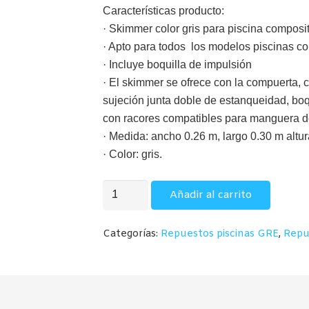
78,00€.
73,00€.
Características producto:
· Skimmer color gris para piscina composi
· Apto para todos los modelos piscinas c
· Incluye boquilla de impulsión
· El skimmer se ofrece con la compuerta, 
sujeción junta doble de estanqueidad, boq
con racores compatibles para manguera 
· Medida: ancho 0.26 m, largo 0.30 m altu
· Color: gris.
Skimmer
Añadir al carrito
Piscina
de
Categorías:
Repuestos piscinas GRE
,
Repu
Composite
(GRE)
cantidad