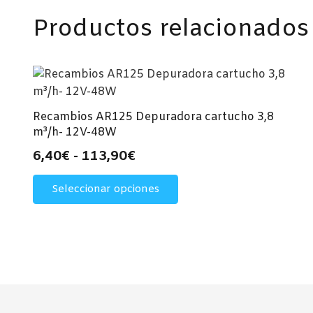
Productos relacionados
Recambios AR125 Depuradora cartucho 3,8
m³/h- 12V-48W
Rango
6,40
€
-
113,90
€
de
Este
Seleccionar opciones
precios:
producto
desde
tiene
múltiples
6,40€
variantes.
hasta
Las
113,90€
opciones
se