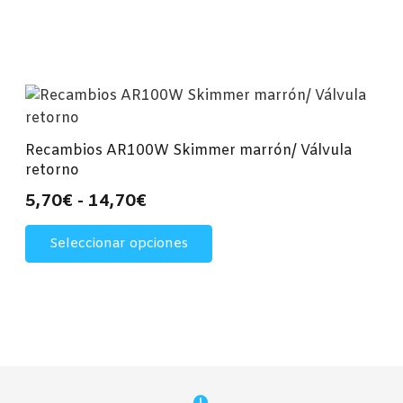
Recambios AR100W Skimmer marrón/ Válvula
retorno
Rango
5,70
€
-
14,70
€
de
Este
Seleccionar opciones
precios:
producto
desde
tiene
múltiples
5,70€
variantes.
hasta
Las
14,70€
opciones
se