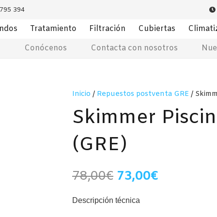
 795 394
ondos
Tratamiento
Filtración
Cubiertas
Climati
s
Conócenos
Contacta con nosotros
Nue
Inicio
/
Repuestos postventa GRE
/ Skimm
Skimmer Pisci
(GRE)
El
El
78,00
€
73,00
€
precio
precio
original
actual
Descripción técnica
era:
es: