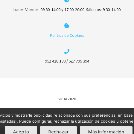
pueden
elegir
Lunes-Viernes: 09:30-14:00 y 17:00-20:00. Sábados: 9:30-14:00
en
la
página
Política de Cookies
de
producto
952 428 139 / 627 795 394
SIC © 2020
Web diseñada por Soluciona Digital
rvicios y mostrarle publicidad relacionada con sus preferencias, en base
isitadas). Puede configurar, rechazar la utilización de cookies u obten
Acepto
Rechazar
Más información