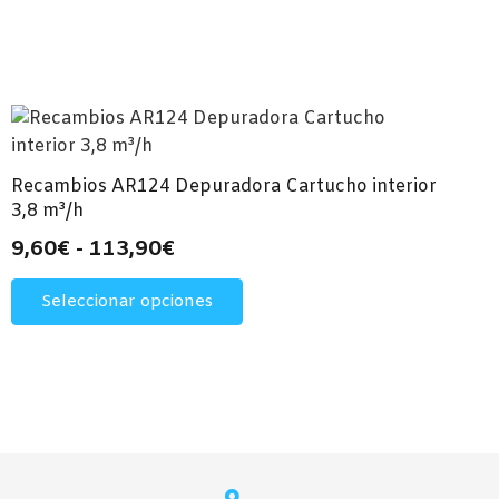
Recambios AR124 Depuradora Cartucho interior
3,8 m³/h
Rango
9,60
€
-
113,90
€
de
Este
Seleccionar opciones
precios:
producto
desde
tiene
múltiples
9,60€
variantes.
hasta
Las
113,90€
opciones
se