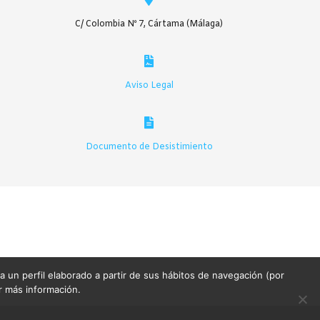
pueden
elegir
C/ Colombia Nº 7, Cártama (Málaga)
en
la
página
Aviso Legal
de
producto
Documento de Desistimiento
 a un perfil elaborado a partir de sus hábitos de navegación (por
er más información.