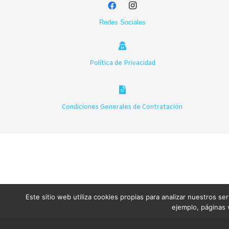
pueden
elegir
Redes Sociales
en
la
página
de
Política de Privacidad
producto
Condiciones Generales de Contratación
Este sitio web utiliza cookies propias para analizar nuestros se
ejemplo, páginas v