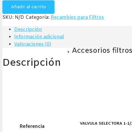
150,00€
tornillos
Añadir al carrito
(Sin
SKU:
N/D
Categoría:
Recambios para Filtros
enlace
a
Descripción
filtro)
Información adicional
cantidad
Valoraciones (0)
Accesorios filtro
Descripción
VALVULA SELECTORA 1-1/2
Referencia