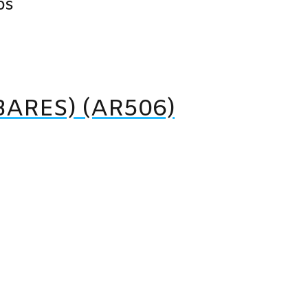
os
BARES) (AR506)