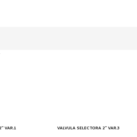
s
″ VAR.1
VALVULA SELECTORA 2″ VAR.3