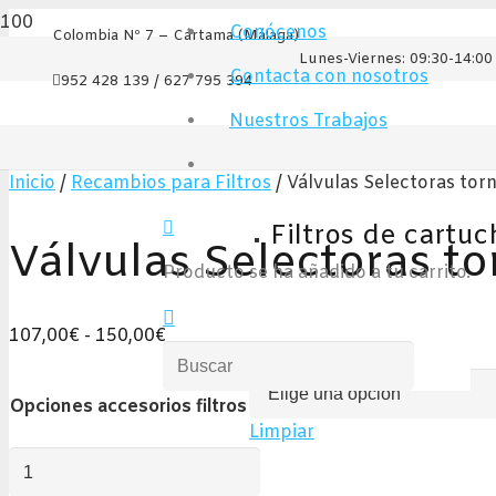
Conócenos
Colombia Nº 7 – Cártama (Málaga)
Lunes-Viernes: 09:30-14:00 
Contacta con nosotros
952 428 139 / 627 795 394
Nuestros Trabajos
Inicio
/
Recambios para Filtros
/ Válvulas Selectoras torni
Filtros de cartuc
Válvulas Selectoras torn
Producto
se ha añadido a tu carrito.
Rango
107,00
€
-
150,00
€
de
precios:
Opciones accesorios filtros
desde
Limpiar
107,00€
Válvulas
hasta
Selectoras