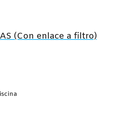
AS (Con enlace a filtro)
cto
ples
tes.
nes
iscina
en