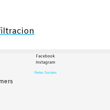
a
cto
iltracion
Facebook
Instagram
Redes Sociales
mers