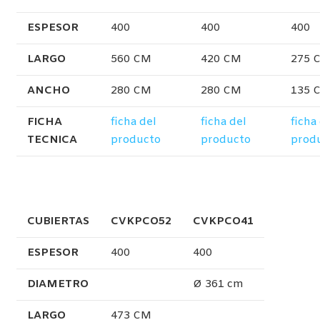
ESPESOR
400
400
400
LARGO
560 CM
420 CM
275 
ANCHO
280 CM
280 CM
135 
FICHA
ficha del
ficha del
ficha
TECNICA
producto
producto
prod
CUBIERTAS
CVKPCO52
CVKPCO41
ESPESOR
400
400
DIAMETRO
Ø 361 cm
LARGO
473 CM