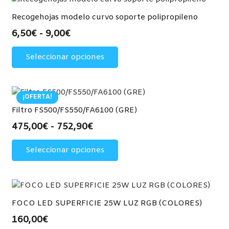
Recogehojas modelo curvo soporte polipropileno
Rango
6,50
€
-
9,00
€
de
Este
Seleccionar opciones
precios:
producto
desde
tiene
6,50€
múltiples
hasta
variantes.
¡OFERTA!
9,00€
Las
Filtro FS500/FS550/FA6100 (GRE)
opciones
Rango
475,00
€
-
752,90
€
se
de
Este
pueden
Seleccionar opciones
precios:
producto
elegir
desde
tiene
en
475,00€
múltiples
la
hasta
variantes.
página
752,90€
Las
FOCO LED SUPERFICIE 25W LUZ RGB (COLORES)
de
opciones
160,00
€
producto
se