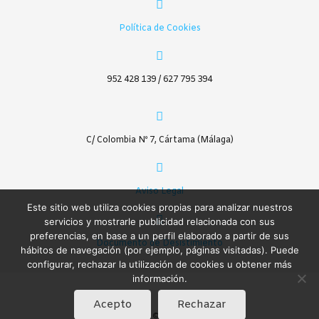
Política de Cookies
952 428 139 / 627 795 394
C/ Colombia Nº 7, Cártama (Málaga)
Aviso Legal
Este sitio web utiliza cookies propias para analizar nuestros
servicios y mostrarle publicidad relacionada con sus
preferencias, en base a un perfil elaborado a partir de sus
Documento de Desistimiento
hábitos de navegación (por ejemplo, páginas visitadas). Puede
configurar, rechazar la utilización de cookies u obtener más
información.
Acepto
Rechazar
SIC © 2020