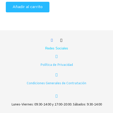
pueden
Añadir al carrito
elegir
en
la
página
de
producto
Redes Sociales
Política de Privacidad
Condiciones Generales de Contratación
Lunes-Viernes: 09:30-14:00 y 17:00-20:00. Sábados: 9:30-14:00