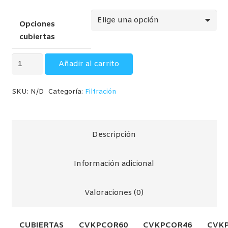
de
precios:
Opciones
desde
cubiertas
124,00€
hasta
CUBIERTAS
Añadir al carrito
311,00€
ISOTERMICAS
(para
SKU:
N/D
Categoría:
Filtración
piscina
de
composite)
Descripción
cantidad
Información adicional
Valoraciones (0)
CUBIERTAS
CVKPCOR60
CVKPCOR46
CVKP