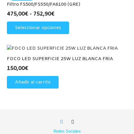
Las
Filtro FS500/FS550/FA6100 (GRE)
opciones
Rango
475,00
€
-
752,90
€
se
de
Este
pueden
Seleccionar opciones
precios:
producto
elegir
desde
tiene
en
475,00€
múltiples
la
hasta
variantes.
página
752,90€
Las
FOCO LED SUPERFICIE 25W LUZ BLANCA FRIA
de
opciones
150,00
€
producto
se
pueden
Añadir al carrito
elegir
en
la
página
de
producto
Redes Sociales