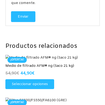
que comente.
Productos relacionados
¡OFERTA!
Medio de filtrado AFM® ng (Saco 21 kg)
El
El
54,90
€
44,90
€
precio
precio
Este
Seleccionar opciones
original
actual
producto
era:
es:
tiene
54,90€.
44,90€.
múltiples
variantes.
¡OFERTA!