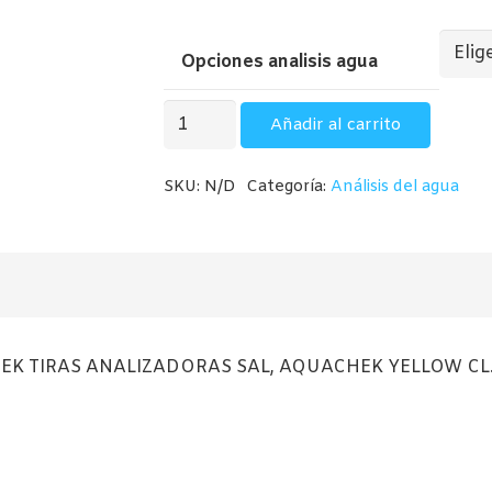
15,00€
hasta
Opciones analisis agua
15,50€
Estuches
Añadir al carrito
Analizadores
AQUACHECK
SKU:
N/D
Categoría:
Análisis del agua
cantidad
K TIRAS ANALIZADORAS SAL, AQUACHEK YELLOW CL.