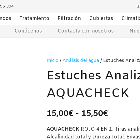
795 394
ondos
Tratamiento
Filtración
Cubiertas
Climati
Conócenos
Contacta con nosotros
Nues
Inicio
/
Análisis del agua
/ Estuches Anal
Estuches Anali
AQUACHECK
Rango
15,00
€
-
15,50
€
de
precios:
AQUACHECK
ROJO 4 EN 1. Tiras anali
desde
Alcalinidad total y Dureza Total. Envas