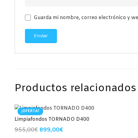
Guarda mi nombre, correo electrónico y we
Productos relacionados
¡OFERTA!
Limpiafondos TORNADO D400
El
El
955,00
€
899,00
€
precio
precio