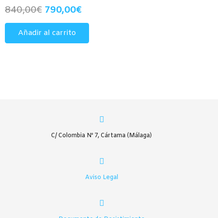
El
El
840,00
€
790,00
€
precio
precio
Añadir al carrito
original
actual
era:
es:
840,00€.
790,00€.
C/ Colombia Nº 7, Cártama (Málaga)
Aviso Legal