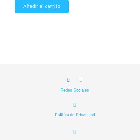
Añadir al carrito
original
actual
era:
es:
955,00€.
899,00€.
Redes Sociales
Política de Privacidad