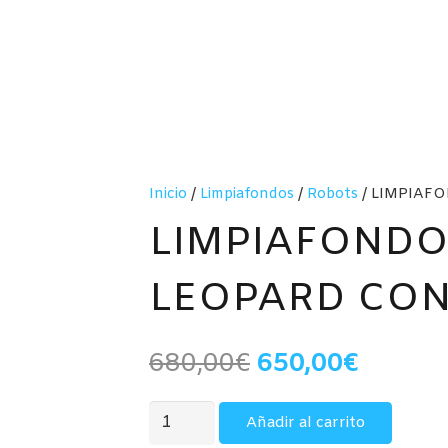
Inicio
/
Limpiafondos
/
Robots
/ LIMPIAF
LIMPIAFONDO
LEOPARD CON
El
El
680,00
€
650,00
€
precio
precio
original
actual
LIMPIAFONDOS
Añadir al carrito
era:
es:
A