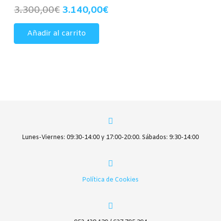
El
El
3.300,00
€
3.140,00
€
precio
precio
Añadir al carrito
original
actual
era:
es:
3.300,00€.
3.140,00€.
Lunes-Viernes: 09:30-14:00 y 17:00-20:00. Sábados: 9:30-14:00
Política de Cookies