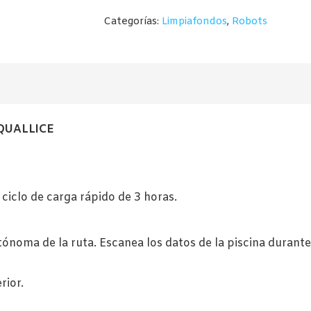
680,00€.
650,00
BATERÍA
Categorías:
Limpiafondos
,
Robots
LEOPARD
CONNECT
PLUS
cantidad
AQUALLICE
 ciclo de carga rápido de 3 horas.
ónoma de la ruta. Escanea los datos de la piscina durante
rior.