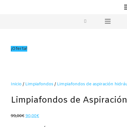
¡Oferta!
Inicio
/
Limpiafondos
/
Limpiafondos de aspiración hidráu
Limpiafondos de Aspiració
El
El
99,00
€
90,00
€
precio
precio