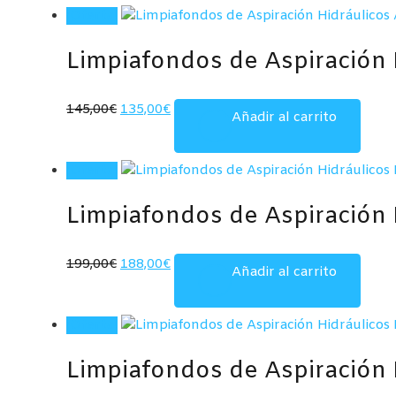
¡Oferta!
Limpiafondos de Aspiración
El
El
145,00
€
135,00
€
Añadir al carrito
precio
precio
original
actual
¡Oferta!
era:
es:
145,00€.
135,00€.
Limpiafondos de Aspiración 
El
El
199,00
€
188,00
€
Añadir al carrito
precio
precio
original
actual
¡Oferta!
era:
es:
199,00€.
188,00€.
Limpiafondos de Aspiración