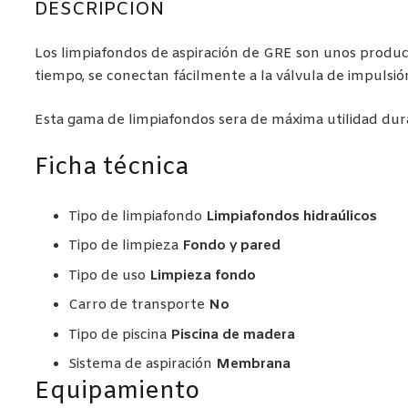
DESCRIPCIÓN
original
actual
era:
es:
Los limpiafondos de aspiración de GRE son unos producto
99,00€.
90,00€.
tiempo, se conectan fácilmente a la válvula de impulsión
Esta gama de limpiafondos sera de máxima utilidad dura
Ficha técnica
Tipo de limpiafondo
Limpiafondos hidraúlicos
Tipo de limpieza
Fondo y pared
Tipo de uso
Limpieza fondo
Carro de transporte
No
Tipo de piscina
Piscina de madera
Sistema de aspiración
Membrana
Equipamiento