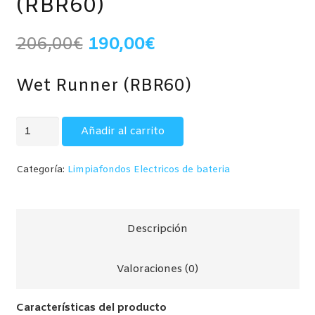
(RBR60)
El
El
206,00
€
190,00
€
precio
precio
original
actual
Wet Runner (
RBR60)
era:
es:
206,00€.
190,00€.
Wet
Añadir al carrito
runner
Limpiafondos
Categoría:
Limpiafondos Electricos de bateria
batería
recargable
(RBR60)
Descripción
cantidad
Valoraciones (0)
Características del producto