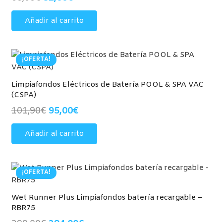
precio
precio
Añadir al carrito
original
actual
era:
es:
60,00€.
52,00€.
¡OFERTA!
Limpiafondos Eléctricos de Batería POOL & SPA VAC
(CSPA)
El
El
101,90
€
95,00
€
precio
precio
Añadir al carrito
original
actual
era:
es:
101,90€.
95,00€.
¡OFERTA!
Wet Runner Plus Limpiafondos batería recargable –
RBR75