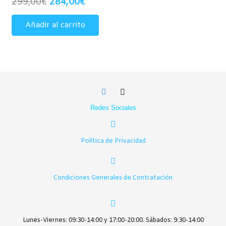
El
El
299,00
€
284,00
€
precio
precio
Añadir al carrito
original
actual
era:
es:
299,00€.
284,00€.
Redes Sociales
Política de Privacidad
Condiciones Generales de Contratación
Lunes-Viernes: 09:30-14:00 y 17:00-20:00. Sábados: 9:30-14:00