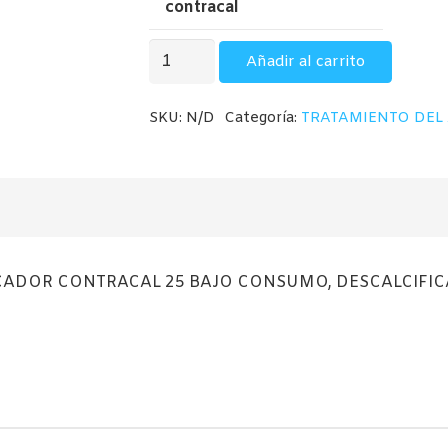
contracal
590,
hasta
DESCALCIFICADORES
840,
Añadir al carrito
CONTRACAL
cantidad
SKU:
N/D
Categoría:
TRATAMIENTO DEL
CADOR CONTRACAL 25 BAJO CONSUMO, DESCALCIFIC