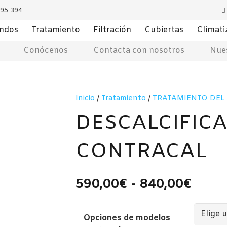
795 394
ondos
Tratamiento
Filtración
Cubiertas
Climati
Conócenos
Contacta con nosotros
Nues
Inicio
/
Tratamiento
/
TRATAMIENTO DEL
DESCALCIFIC
CONTRACAL
Rang
590,00
€
-
840,00
€
de
preci
Opciones de modelos
desd