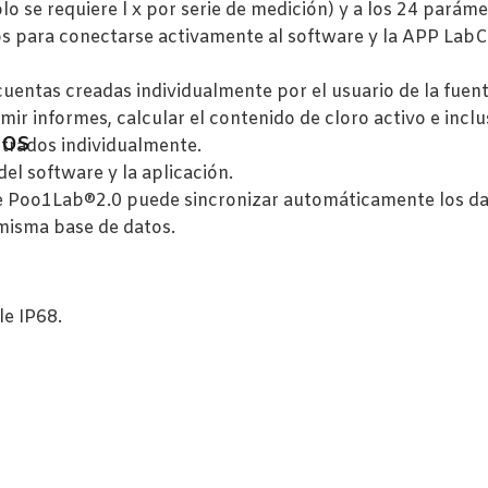
o se requiere l x por serie de medición) y a los 24 parámet
 para conectarse activamente al software y la APP LabCo
cuentas creadas individualmente por el usuario de la fuent
ir informes, calcular el contenido de cloro activo e incl
ros
trados individualmente.
del software y la aplicación.
ue Poo1Lab®2.0 puede sincronizar automáticamente los dato
 misma base de datos.
le IP68.