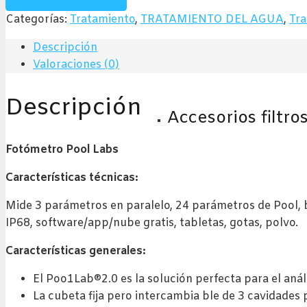
LAB
Categorías:
Tratamiento
,
TRATAMIENTO DEL AGUA
,
Tra
2.0
cantidad
Descripción
Valoraciones (0)
Descripción
Accesorios filtro
Fotómetro Pool Labs
Características técnicas:
Mide 3 parámetros en paralelo, 24 parámetros de Pool, b
IP68, software/app/nube gratis, tabletas, gotas, polvo.
Características generales:
El Poo1Lab®2.0 es la solución perfecta para el análi
La cubeta fija pero intercambia ble de 3 cavidade