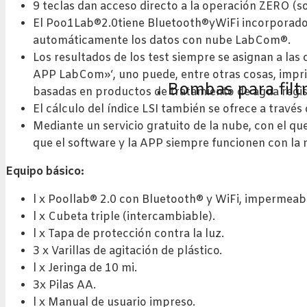
9 teclas dan acceso directo a la operación ZERO (sol
El Poo1Lab®2.0tiene Bluetooth®yWiFi incorporados
automáticamente los datos con nube LabCom®.
Los resultados de los test siempre se asignan a las 
APP LabCom»‘, uno puede, entre otras cosas, imprim
Bombas para filt
basadas en productos de tratamiento de agua regis
El cálculo del índice LSI también se ofrece a través 
Mediante un servicio gratuito de la nube, con el q
que el software y la APP siempre funcionen con la
Equipo básico:
l x Poollab® 2.0 con Bluetooth® y WiFi, impermeab
l x Cubeta triple (intercambiable).
l x Tapa de protección contra la luz.
3 x Varillas de agitación de plástico.
l x Jeringa de 10 mi.
3x Pilas AA.
l x Manual de usuario impreso.