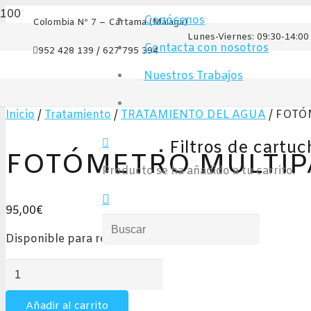
Conócenos
Colombia Nº 7 – Cártama (Málaga)
Lunes-Viernes: 09:30-14:00 
Contacta con nosotros
952 428 139 / 627 795 394
Nuestros Trabajos
Inicio
/
Tratamiento
/
TRATAMIENTO DEL AGUA
/ FOTÓ
Filtros de cartuc
FOTÓMETRO MULTIPA
Producto
se ha añadido a tu carrito.
95,00
€
Disponible para reserva
FOTÓMETRO
MULTIPARAMETRICO
POOL
Añadir al carrito