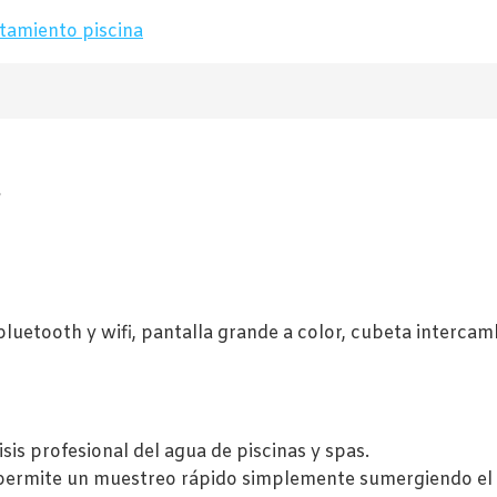
tamiento piscina
s
luetooth y wifi, pantalla grande a color, cubeta interca
sis profesional del agua de piscinas y spas.
s permite un muestreo rápido simplemente sumergiendo e